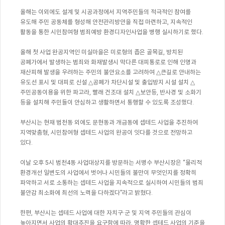
올해는
이외에도
설계
및
시공과정에서
지역주민들의
적극적인
참여를
유도해
주민
공동체를
형성해
안전관리방안을
직접
마련하고
,
지속적인
활동을
통한
시민참여형
범죄예방
환경디자인사업을
병행
실시하기로
했다
.
올해
첫
사업
완공지역인
미실마을은
미로형의
좁은
골목길
,
방치된
공폐가에서
발생하는
범죄와
화재발생시
막다른
대피통로로
인해
인명과
재산피해
발생을
우려하는
주민의
불안요소를
고려하여
△
큰길로
안내하는
유도선
표시
및
대피로
신설
△
공폐가
차단시설
및
출입방지
시설
설치
△
주민공동이용을
위한
파고라
,
빨래
건조대
설치
△
보안등
,
반사경
및
소화기
등을
설치해
주민들이
안심하고
생활하면서
통행할
수
있도록
조성했다
.
부산시는
현재
범천동
외에도
문현동과
개금동에
셉테드
사업을
추진하여
지역맞춤형
,
시민참여형
셉테드
사업의
완공이
잇다를
것으로
전망하고
있다
.
이날
오후
5
시
범천
4
동
사업대상지를
방문하는
서병수
부산시장은
“
물리적
환경개선
일변도의
사업에서
벗어나
시민들의
불만이
무엇인지를
정확히
파악하고
서로
소통하는
셉테드
사업을
지속적으로
실시하여
시민들의
범죄
불안감
최소화에
최선의
노력을
다하겠다
”
라고
밝혔다
.
한편
,
부산시는
셉테드
사업에
대한
자치구
·
군
및
지역
주민들의
관심이
높아지면서
사업의
확대추진을
요구함에
따라
,
명확한
셉테드
사업의
기준을