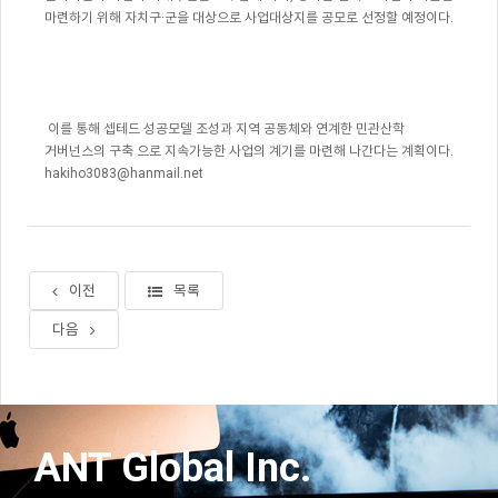
마련하기
위해
자치구
·
군을
대상으로
사업대상지를
공모로
선정할
예정이다
.
이를
통해
셉테드
성공모델
조성과
지역
공동체와
연계한
민관산학
거버넌스의
구축
으로
지속가능한
사업의
계기를
마련해
나간다는
계획이다
.
hakiho3083@hanmail.net
이전
목록
다음
ANT Global Inc.