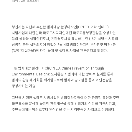
입력
: 2015.03.04
부산시는
지난해
추진한
범죄예방
환경디자인
(CPTED,
이하
셉테드
)
시범사업이
대한민국
국토도시디자인대전
국토교통부장관상을
수상하는
등의
성과와
생활안전도시
,
친환경도시를
표방하는
민선
6
기
서병수
시장의
성공적
공약
실천의지에
힘입어
3
월
4
일
범죄취약지인
부산진구
범천
4
동
(
일명
‘
미실마을
’)
에
대한
올해
첫
셉테드
사업을
완공한다고
밝혔다
.
※
범죄예방
환경디자인
(CPTED, Crime Prevention Through
Environmental Design):
도시환경의
범죄에
대한
방어적
설계를
통해
범죄의
환경적
기회를
제거함으로써
범죄와
공포심을
줄이고
안전감을
향상시키는
기술
지난해
시행한
셉테드
시범사업은
범죄취약지역에
대한
환경적
요인과
주민
불안요소를
분석해
물리적
환경개선을
통해
범죄자의
심리를
위축시키고
,
주민들에게는
범죄로부터
안심감을
주는
지역맞춤형
사업으로
진행됐다
.