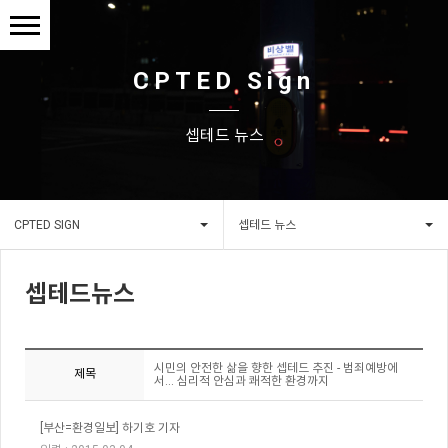
CPTED Sign
셉테드 뉴스
CPTED SIGN
셉테드 뉴스
셉테드뉴스
시민의 안전한 삶을 향한 셉테드 추진 - 범죄예방에
제목
서... 심리적 안심과 쾌적한 환경까지
[
부산
=
환경일보
]
하기호
기자